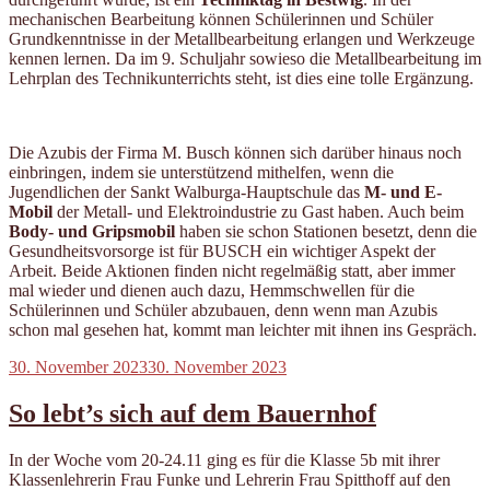
mechanischen Bearbeitung können Schülerinnen und Schüler
Grundkenntnisse in der Metallbearbeitung erlangen und Werkzeuge
kennen lernen. Da im 9. Schuljahr sowieso die Metallbearbeitung im
Lehrplan des Technikunterrichts steht, ist dies eine tolle Ergänzung.
Die Azubis der Firma M. Busch können sich darüber hinaus noch
einbringen, indem sie unterstützend mithelfen, wenn die
Jugendlichen der Sankt Walburga-Hauptschule das
M- und E-
Mobil
der Metall- und Elektroindustrie zu Gast haben. Auch beim
Body- und Gripsmobil
haben sie schon Stationen besetzt, denn die
Gesundheitsvorsorge ist für BUSCH ein wichtiger Aspekt der
Arbeit. Beide Aktionen finden nicht regelmäßig statt, aber immer
mal wieder und dienen auch dazu, Hemmschwellen für die
Schülerinnen und Schüler abzubauen, denn wenn man Azubis
schon mal gesehen hat, kommt man leichter mit ihnen ins Gespräch.
Veröffentlicht
30. November 2023
30. November 2023
am
So lebt’s sich auf dem Bauernhof
In der Woche vom 20-24.11 ging es für die Klasse 5b mit ihrer
Klassenlehrerin Frau Funke und Lehrerin Frau Spitthoff auf den