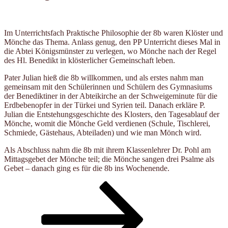
Im Unterrichtsfach Praktische Philosophie der 8b waren Klöster und
Mönche das Thema. Anlass genug, den PP Unterricht dieses Mal in
die Abtei Königsmünster zu verlegen, wo Mönche nach der Regel
des Hl. Benedikt in klösterlicher Gemeinschaft leben.
Pater Julian hieß die 8b willkommen, und als erstes nahm man
gemeinsam mit den Schülerinnen und Schülern des Gymnasiums
der Benediktiner in der Abteikirche an der Schweigeminute für die
Erdbebenopfer in der Türkei und Syrien teil. Danach erkläre P.
Julian die Entstehungsgeschichte des Klosters, den Tagesablauf der
Mönche, womit die Mönche Geld verdienen (Schule, Tischlerei,
Schmiede, Gästehaus, Abteiladen) und wie man Mönch wird.
Als Abschluss nahm die 8b mit ihrem Klassenlehrer Dr. Pohl am
Mittagsgebet der Mönche teil; die Mönche sangen drei Psalme als
Gebet – danach ging es für die 8b ins Wochenende.
Seitennummerierung
Seite
Seite
Nächste
Seite
der
Beiträge