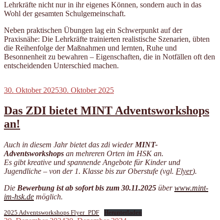
Lehrkräfte nicht nur in ihr eigenes Können, sondern auch in das
Wohl der gesamten Schulgemeinschaft.
Neben praktischen Übungen lag ein Schwerpunkt auf der
Praxisnähe: Die Lehrkräfte trainierten realistische Szenarien, übten
die Reihenfolge der Maßnahmen und lernten, Ruhe und
Besonnenheit zu bewahren – Eigenschaften, die in Notfällen oft den
entscheidenden Unterschied machen.
Veröffentlicht
30. Oktober 2025
30. Oktober 2025
am
Das ZDI bietet MINT Adventsworkshops
an!
Auch in diesem Jahr bietet das zdi wieder
MINT-
Adventsworkshops
an mehreren Orten im HSK an.
Es gibt kreative und spannende Angebote für Kinder und
Jugendliche – von der 1. Klasse bis zur Oberstufe (vgl.
Flyer
).
Die
Bewerbung ist ab sofort bis zum 30.11.2025
über
www.mint-
im-hsk.de
möglich.
2025 Adventsworkshops Flyer_PDF
Herunterladen