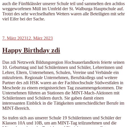
auch die Fünftklässler unserer Schule teil und sammelten den achtlos
weggeworfenen Müll im Umfeld der St. Walburga Hauptschule auf.
Trotzt des sehr wechselhaften Wetters waren alle Beteiligten mit sehr
viel Eifer bei der Sache.
Veröffentlicht
7. März 2023
12. März 2023
am
Happy Birthday zdi
Das zdi Netzwerk Bildungsregion Hochsauerlandkreis feierte seinen
10. Geburtstag und lud Schülerinnen und Schüler, Lehrerinnen und
Lehrer, Eltern, Unternehmen, Schulen, Vereine und Verbände ein
mitzufeiern. Regionale Unternehmen, Berufskollegs und weitere
Partner des zdi HSK waren an der Fachhochschule Südwestfalen in
Meschede zu einem ereignisreichen Tag zusammengekommen. Die
Unternehmen führten an Stationen die MINT-Mach-Aktionen mit
Schülerinnen und Schülern durch. Sie gaben damit einen
interessanten Einblick in die Tätigkeiten unterschiedlicher Berufe im
MINT-Bereich.
So trafen sich aus unserer Schule 19 Schülerinnen und Schüler der
Klassen 10A und 10B, um am MINT-Tag teilzunehmen und die