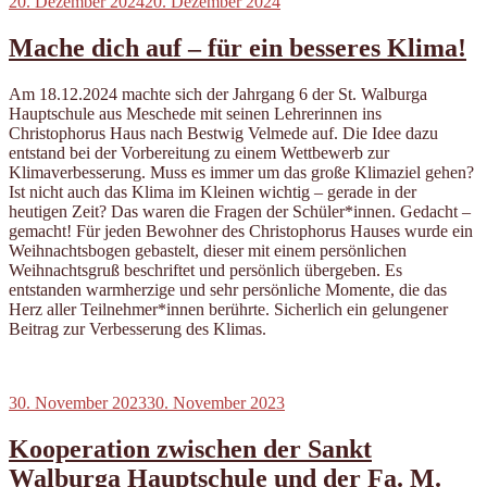
Veröffentlicht
20. Dezember 2024
20. Dezember 2024
am
Mache dich auf – für ein besseres Klima!
Am 18.12.2024 machte sich der Jahrgang 6 der St. Walburga
Hauptschule aus Meschede mit seinen Lehrerinnen ins
Christophorus Haus nach Bestwig Velmede auf. Die Idee dazu
entstand bei der Vorbereitung zu einem Wettbewerb zur
Klimaverbesserung. Muss es immer um das große Klimaziel gehen?
Ist nicht auch das Klima im Kleinen wichtig – gerade in der
heutigen Zeit? Das waren die Fragen der Schüler*innen. Gedacht –
gemacht! Für jeden Bewohner des Christophorus Hauses wurde ein
Weihnachtsbogen gebastelt, dieser mit einem persönlichen
Weihnachtsgruß beschriftet und persönlich übergeben. Es
entstanden warmherzige und sehr persönliche Momente, die das
Herz aller Teilnehmer*innen berührte. Sicherlich ein gelungener
Beitrag zur Verbesserung des Klimas.
Veröffentlicht
30. November 2023
30. November 2023
am
Kooperation zwischen der Sankt
Walburga Hauptschule und der Fa. M.