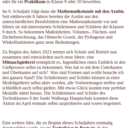
oder für ein
Praktikum
in Klasse 9 oder 10 bewerben.
Im 9. Schuljahr folgt dann die
Mathematikstunde mit den Azubis
.
Seit mittlerweile 8 Jahren bereiten die Azubis aus den
unterschiedlichen Berufsfeldern eine Mathematikstunde vor und
führen sie mit interessierten Schülerinnen und Schülern der Klassen
9 durch. So bekommen Maßeinheiten, Volumen-, Flächen- und
Dichteberechnung, das Ohmsche Gesetz, der Pythagoras und
Winkelfunktionen ganz neue Bedeutungen.
Zu Beginn des Jahres 2023 setzten sich Schule und Betrieb nun
zusammen und entwickelten noch neue Ideen: eine
Mitmachgießerei
ermöglicht es, Jugendlichen einen Einblick in den
Gießprozess selbst zu bekommen. Was hat es mit dem Unterkasten
und Oberkasten auf sich? Was sind Formen und wofür brauche ich
den ganzen Sand? Die Schülerinnen und Schüler können in einer
Modellgießerei selbst aktiv werden, alle Vorbereitungen treffen und
schließlich auch selbst gießen. Mit etwas Glück kommt eine perfekte
Medaille dabei heraus. Die Schülerinnen und Schüler des
Technikkurses 9 der Sankt Walburga Hauptschule konnten diese
Aktion im April erstmals selbst ausprobieren und waren begeistert.
Eine weitere Idee, die zu Beginn dieses Schuljahres erstmalig
durchgeführt wurde, ist ein
Techniktag in Bestwig
. In der