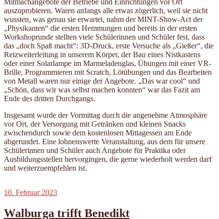
Mitmachangebote der Betriebe und Einrichtungen vor Ort
auszuprobieren. Waren anfangs alle etwas zögerlich, weil sie nicht
wussten, was genau sie erwartet, nahm der MINT-Show-Act der
„Physikanten“ die ersten Hemmungen und bereits in der ersten
Workshoprunde stellten viele Schülerinnen und Schüler fest, dass
das „doch Spaß macht“: 3D-Druck, erste Versuche als „Gießer“, die
Reizweiterleitung in unserem Körper, der Bau eines Nistkastens
oder einer Solarlampe im Marmeladenglas, Übungen mit einer VR-
Brille, Programmieren mit Scratch, Lötübungen und das Bearbeiten
von Metall waren nur einige der Angebote. „Das war cool“ und
„Schön, dass wir was selbst machen konnten“ war das Fazit am
Ende des dritten Durchgangs.
Insgesamt wurde der Vormittag durch die angenehme Atmosphäre
vor Ort, der Versorgung mit Getränken und kleinen Snacks
zwischendurch sowie dem kostenlosen Mittagessen am Ende
abgerundet. Eine lohnenswerte Veranstaltung, aus dem für unsere
Schülerinnen und Schüler auch Angebote für Praktika oder
Ausbildungsstellen hervorgingen, die gerne wiederholt werden darf
und weiterzuempfehlen ist.
Veröffentlicht
10. Februar 2023
am
Walburga trifft Benedikt