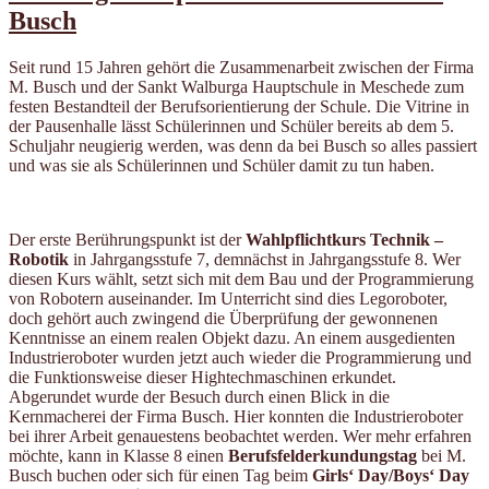
Busch
Seit rund 15 Jahren gehört die Zusammenarbeit zwischen der Firma
M. Busch und der Sankt Walburga Hauptschule in Meschede zum
festen Bestandteil der Berufsorientierung der Schule. Die Vitrine in
der Pausenhalle lässt Schülerinnen und Schüler bereits ab dem 5.
Schuljahr neugierig werden, was denn da bei Busch so alles passiert
und was sie als Schülerinnen und Schüler damit zu tun haben.
Der erste Berührungspunkt ist der
Wahlpflichtkurs Technik –
Robotik
in Jahrgangsstufe 7, demnächst in Jahrgangsstufe 8. Wer
diesen Kurs wählt, setzt sich mit dem Bau und der Programmierung
von Robotern auseinander. Im Unterricht sind dies Legoroboter,
doch gehört auch zwingend die Überprüfung der gewonnenen
Kenntnisse an einem realen Objekt dazu. An einem ausgedienten
Industrieroboter wurden jetzt auch wieder die Programmierung und
die Funktionsweise dieser Hightechmaschinen erkundet.
Abgerundet wurde der Besuch durch einen Blick in die
Kernmacherei der Firma Busch. Hier konnten die Industrieroboter
bei ihrer Arbeit genauestens beobachtet werden. Wer mehr erfahren
möchte, kann in Klasse 8 einen
Berufsfelderkundungstag
bei M.
Busch buchen oder sich für einen Tag beim
Girls‘ Day/Boys‘ Day