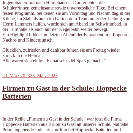
Jugendbauernhof nach Hardehausen. Dort erlebten die
Schüler*innen gemeinsame sowie unvergessliche Tage. Bei einem
festen Programm, bei denen sie am Vormittag und Nachmittag in der
Küche, im Stall als auch im Garten dem Team unter der Leitung von
Herrn Lammers halfen, wurde sich am Abend im Schwimmbad, in
der Turnhalle als auch auf der Kegelbahn weiter bewegt.
Ein Highlight bildete am letzten Abend der Kinoabend mit Popcorn,
Nachos und Kinderpunsch.
Glücklich, zufrieden und dankbar fuhren sie am Freitag wieder
zurück in die Heimat.
Alle waren sich einig: „Es hat sehr viel Spaß gemacht.“
Veröffentlicht
23. März 2023
23. März 2023
am
Firmen zu Gast in der Schule: Hoppecke
Batterien
In der Reihe „Firmen zu Gast in der Schule“ war jetzt die Firma
Hoppecke Batterien aus Brilon zu Gast an unserer Schule. Nathalie
Prior, angehende Industriekauffrau bei Hoppecke Batterien und