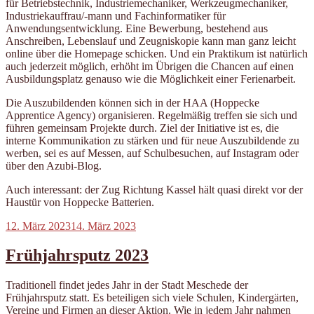
für Betriebstechnik, Industriemechaniker, Werkzeugmechaniker,
Industriekauffrau/-mann und Fachinformatiker für
Anwendungsentwicklung. Eine Bewerbung, bestehend aus
Anschreiben, Lebenslauf und Zeugniskopie kann man ganz leicht
online über die Homepage schicken. Und ein Praktikum ist natürlich
auch jederzeit möglich, erhöht im Übrigen die Chancen auf einen
Ausbildungsplatz genauso wie die Möglichkeit einer Ferienarbeit.
Die Auszubildenden können sich in der HAA (Hoppecke
Apprentice Agency) organisieren. Regelmäßig treffen sie sich und
führen gemeinsam Projekte durch. Ziel der Initiative ist es, die
interne Kommunikation zu stärken und für neue Auszubildende zu
werben, sei es auf Messen, auf Schulbesuchen, auf Instagram oder
über den Azubi-Blog.
Auch interessant: der Zug Richtung Kassel hält quasi direkt vor der
Haustür von Hoppecke Batterien.
Veröffentlicht
12. März 2023
14. März 2023
am
Frühjahrsputz 2023
Traditionell findet jedes Jahr in der Stadt Meschede der
Frühjahrsputz statt. Es beteiligen sich viele Schulen, Kindergärten,
Vereine und Firmen an dieser Aktion. Wie in jedem Jahr nahmen