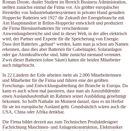
Roman Droste, dualer Student im Bereich Business Administration,
stellten zunächst einmal die Firma vor. Als größter europäischer
Hersteller von Industriebatteriesystemen in privater Hand gestalten
Hoppecke Batterien seit 1927 die Zukunft der Energiebranche mit.
Am Hauptstandort in Brilon-Hoppecke entwickelt und produziert
die Firma Bleisäurebatterien für verschiedenste
Anwendungsbereiche und sind in dieser Welt, in der alles elektrisch
wird, der Partner und Experte für die Speicherung von Energie.
Dass dort Batterien „gebaut“ werden, kann man ja schon am Namen
erkennen, dass dies aber Batterien für Gabelstapler, Solaranlagen
oder gar Atomkraftwerke sind, hätte zunächst niemand vermutet.
Zwei dieser Batterien (ohne Säure) hatten die beiden Mitarbeiter
auch mitgebracht.
In 22 Ländern der Erde arbeiten mehr als 2.000 Mitarbeiterinnen
und Mitarbeiter für die Firma und führen eine der größten
Forschungs- und Entwicklungsabteilung der Branche in Europa. Da
kann es auch schon mal passieren, dass man als Auszubildender
einen Auslandsaufenthalt im Rahmen seiner Ausbildung genehmigt
bekommt. So hofft Nathalie im Moment darauf, dass es im Herbst
für sie ins europäische Ausland geht. Grundsätzlich wären auch die
USA, China oder Afrika denkbar.
Die Firma bildet derzeit aus zum Technischen Produktdesigner
Fachrichtung Maschinen- und Anlagenkonstruktion, Elektroniker