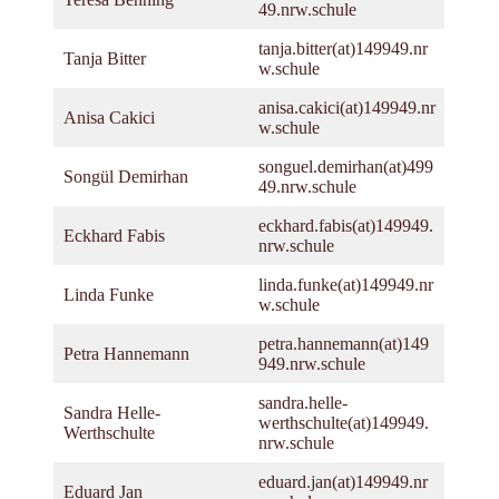
49.nrw.schule
tanja.bitter(at)149949.nr
Tanja Bitter
w.schule
anisa.cakici(at)149949.nr
Anisa Cakici
w.schule
songuel.demirhan(at)499
Songül Demirhan
49.nrw.schule
eckhard.fabis(at)149949.
Eckhard Fabis
nrw.schule
linda.funke(at)149949.nr
Linda Funke
w.schule
petra.hannemann(at)149
Petra Hannemann
949.nrw.schule
sandra.helle-
Sandra Helle-
werthschulte(at)149949.
Werthschulte
nrw.schule
eduard.jan(at)149949.nr
Eduard Jan