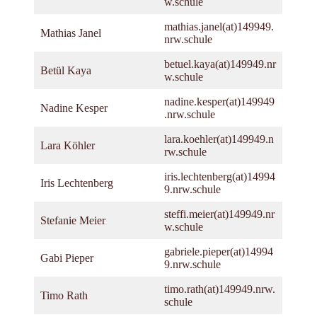
w.schule
mathias.janel(at)149949.
Mathias Janel
nrw.schule
betuel.kaya(at)149949.nr
Betül Kaya
w.schule
nadine.kesper(at)149949
Nadine Kesper
.nrw.schule
lara.koehler(at)149949.n
Lara Köhler
rw.schule
iris.lechtenberg(at)14994
Iris Lechtenberg
9.nrw.schule
steffi.meier(at)149949.nr
Stefanie Meier
w.schule
gabriele.pieper(at)14994
Gabi Pieper
9.nrw.schule
timo.rath(at)149949.nrw.
Timo Rath
schule