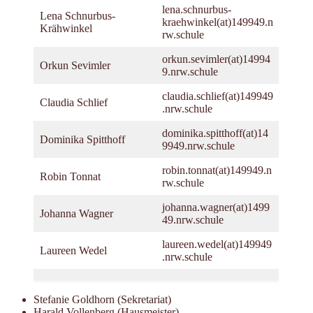
lena.schnurbus-
Lena Schnurbus-
kraehwinkel(at)149949.n
Krähwinkel
rw.schule
orkun.sevimler(at)14994
Orkun Sevimler
9.nrw.schule
claudia.schlief(at)149949
Claudia Schlief
.nrw.schule
dominika.spitthoff(at)14
Dominika Spitthoff
9949.nrw.schule
robin.tonnat(at)149949.n
Robin Tonnat
rw.schule
johanna.wagner(at)1499
Johanna Wagner
49.nrw.schule
laureen.wedel(at)149949
Laureen Wedel
.nrw.schule
Stefanie Goldhorn (Sekretariat)
Harald Vollenberg (Hausmeister)