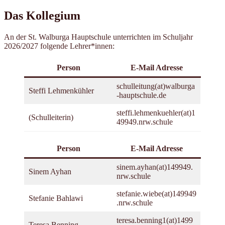
Das Kollegium
An der St. Walburga Hauptschule unterrichten im Schuljahr
2026/2027 folgende Lehrer*innen:
Person
E-Mail Adresse
schulleitung(at)walburga
Steffi Lehmenkühler
-hauptschule.de
steffi.lehmenkuehler(at)1
(Schulleiterin)
49949.nrw.schule
Person
E-Mail Adresse
sinem.ayhan(at)149949.
Sinem Ayhan
nrw.schule
stefanie.wiebe(at)149949
Stefanie Bahlawi
.nrw.schule
teresa.benning1(at)1499
Teresa Benning