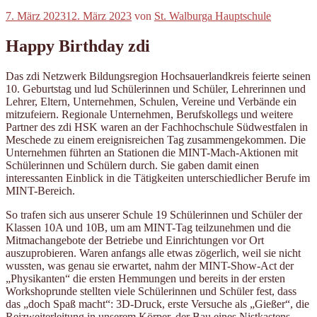
Veröffentlicht
7. März 2023
12. März 2023
von
St. Walburga Hauptschule
am
Happy Birthday zdi
Das zdi Netzwerk Bildungsregion Hochsauerlandkreis feierte seinen
10. Geburtstag und lud Schülerinnen und Schüler, Lehrerinnen und
Lehrer, Eltern, Unternehmen, Schulen, Vereine und Verbände ein
mitzufeiern. Regionale Unternehmen, Berufskollegs und weitere
Partner des zdi HSK waren an der Fachhochschule Südwestfalen in
Meschede zu einem ereignisreichen Tag zusammengekommen. Die
Unternehmen führten an Stationen die MINT-Mach-Aktionen mit
Schülerinnen und Schülern durch. Sie gaben damit einen
interessanten Einblick in die Tätigkeiten unterschiedlicher Berufe im
MINT-Bereich.
So trafen sich aus unserer Schule 19 Schülerinnen und Schüler der
Klassen 10A und 10B, um am MINT-Tag teilzunehmen und die
Mitmachangebote der Betriebe und Einrichtungen vor Ort
auszuprobieren. Waren anfangs alle etwas zögerlich, weil sie nicht
wussten, was genau sie erwartet, nahm der MINT-Show-Act der
„Physikanten“ die ersten Hemmungen und bereits in der ersten
Workshoprunde stellten viele Schülerinnen und Schüler fest, dass
das „doch Spaß macht“: 3D-Druck, erste Versuche als „Gießer“, die
Reizweiterleitung in unserem Körper, der Bau eines Nistkastens