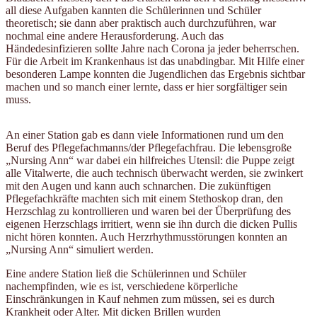
all diese Aufgaben kannten die Schülerinnen und Schüler
theoretisch; sie dann aber praktisch auch durchzuführen, war
nochmal eine andere Herausforderung. Auch das
Händedesinfizieren sollte Jahre nach Corona ja jeder beherrschen.
Für die Arbeit im Krankenhaus ist das unabdingbar. Mit Hilfe einer
besonderen Lampe konnten die Jugendlichen das Ergebnis sichtbar
machen und so manch einer lernte, dass er hier sorgfältiger sein
muss.
An einer Station gab es dann viele Informationen rund um den
Beruf des Pflegefachmanns/der Pflegefachfrau. Die lebensgroße
„Nursing Ann“ war dabei ein hilfreiches Utensil: die Puppe zeigt
alle Vitalwerte, die auch technisch überwacht werden, sie zwinkert
mit den Augen und kann auch schnarchen. Die zukünftigen
Pflegefachkräfte machten sich mit einem Stethoskop dran, den
Herzschlag zu kontrollieren und waren bei der Überprüfung des
eigenen Herzschlags irritiert, wenn sie ihn durch die dicken Pullis
nicht hören konnten. Auch Herzrhythmusstörungen konnten an
„Nursing Ann“ simuliert werden.
Eine andere Station ließ die Schülerinnen und Schüler
nachempfinden, wie es ist, verschiedene körperliche
Einschränkungen in Kauf nehmen zum müssen, sei es durch
Krankheit oder Alter. Mit dicken Brillen wurden