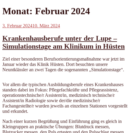
Monat:
Februar 2024
Veröffentlicht
3. Februar 2024
10. März 2024
am
Krankenhausberufe unter der Lupe –
Simulationstage am Klinikum in Hüsten
Ziel einer besonderen Berufsorientierungsmaßnahme war jetzt im
Januar wieder das Klinik Hüsten. Dort besuchten unsere
Neuntklässler an zwei Tagen die sogenannten „Simulationstage“.
Vor allem die typischen Ausbildungsberufe eines Krankenhauses
standen dabei im Fokus: Pflegefachkräfte und Pflegeassistenz,
operationstechnische/r Assistent/in, medizinisch technische/r
Assistent/in Radiologie sowie der/die medizinische/r
Fachangestellte/r wurden jeweils an einzelnen Stationen vorgestellt
und erkundet.
Nach einer kurzen Begrüßung und Einführung ging es gleich in
Kleingruppen an praktische Übungen: Blutdruck messen,
Blutzucker messen, den Puls ertasten und den Pulsschlag messen…