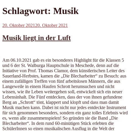
Schlagwort:
Musik
Veröffentlicht
20. Oktober 2021
20. Oktober 2021
am
Musik liegt in der Luft
Am 06.10.2021 gab es ein besonderes Highlight für die Klassen 5
und 6 der St. Walburga Hauptschule in Meschede, denn auf die
Initiative von Prof. Thomas Clamor, dem künstlerischen Leiter des
Sauerland-Herbstes, kamen die „Die Blecharbeiter“ zu Besuch: aus
einem zufälligen Treffen von fünf arbeitslosen Männern, die aus
Langeweile in einem Haufen Schrott herumsuchen und nicht
wissen, wie ihr Leben weitergehen soll, entwickelt sich ein neuer
Lebensinhalt. Die Fünf entdecken, dass der von ihnen gefundene
Berg an „Schrott“ tönt, klappert und klopft und dass man damit
Musik machen kann. Dabei ist nicht nur jedes entdeckte Instrument
für sich genommen besonders, sondern ein ganz tolles Erlebnis wird
es, wenn alle zusammenspielen! So gründen sie die Band „Die
Blecharbeiter“. In dem rund 60-minütigen Stück erlebten die
SchülerInnen so einen musikalischen Ausflug in die Welt der