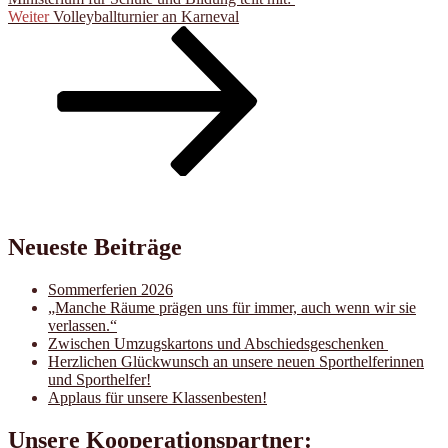
Nächster
Weiter
Volleyballturnier an Karneval
Beitrag
Neueste Beiträge
Sommerferien 2026
„Manche Räume prägen uns für immer, auch wenn wir sie
verlassen.“
Zwischen Umzugskartons und Abschiedsgeschenken
Herzlichen Glückwunsch an unsere neuen Sporthelferinnen
und Sporthelfer!
Applaus für unsere Klassenbesten!
Unsere Kooperationspartner: