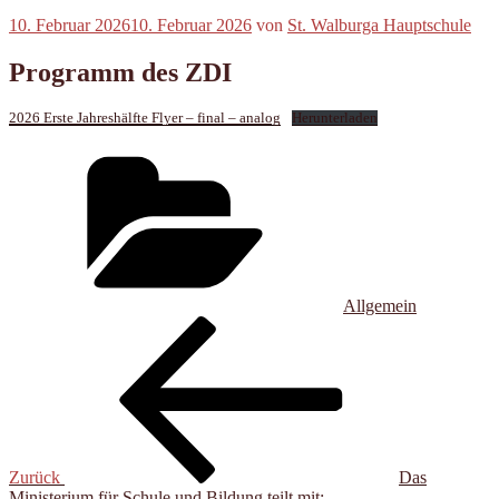
Veröffentlicht
10. Februar 2026
10. Februar 2026
von
St. Walburga Hauptschule
am
Programm des ZDI
2026 Erste Jahreshälfte Flyer – final – analog
Herunterladen
Kategorien
Allgemein
Beitragsnavigation
Vorheriger
Beitrag
Zurück
Das
Ministerium für Schule und Bildung teilt mit: