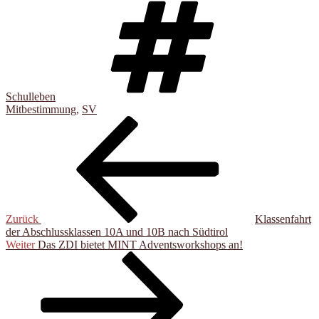
Schulleben
Mitbestimmung
,
SV
Beitragsnavigation
Vorheriger
Beitrag
Zurück
Klassenfahrt
der Abschlussklassen 10A und 10B nach Südtirol
Nächster
Weiter
Das ZDI bietet MINT Adventsworkshops an!
Beitrag