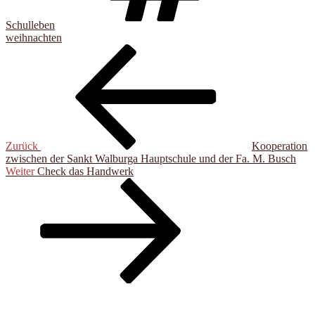
Schulleben
weihnachten
Beitragsnavigation
Vorheriger
Beitrag
Zurück
Kooperation
zwischen der Sankt Walburga Hauptschule und der Fa. M. Busch
Nächster
Weiter
Check das Handwerk
Beitrag