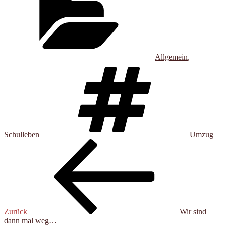
Allgemein
,
Schlagwört
Schulleben
Umzug
Beitragsnavigation
Vorheriger
Beitrag
Zurück
Wir sind
dann mal weg…