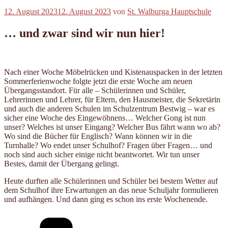
Veröffentlicht
12. August 2023
12. August 2023
von
St. Walburga Hauptschule
am
… und zwar sind wir nun hier!
Nach einer Woche Möbelrücken und Kistenauspacken in der letzten
Sommerferienwoche folgte jetzt die erste Woche am neuen
Übergangsstandort. Für alle – Schülerinnen und Schüler,
Lehrerinnen und Lehrer, für Eltern, den Hausmeister, die Sekretärin
und auch die anderen Schulen im Schulzentrum Bestwig – war es
sicher eine Woche des Eingewöhnens… Welcher Gong ist nun
unser? Welches ist unser Eingang? Welcher Bus fährt wann wo ab?
Wo sind die Bücher für Englisch? Wann können wir in die
Turnhalle? Wo endet unser Schulhof? Fragen über Fragen… und
noch sind auch sicher einige nicht beantwortet. Wir tun unser
Bestes, damit der Übergang gelingt.
Heute durften alle Schülerinnen und Schüler bei bestem Wetter auf
dem Schulhof ihre Erwartungen an das neue Schuljahr formulieren
und aufhängen. Und dann ging es schon ins erste Wochenende.
Kategorien