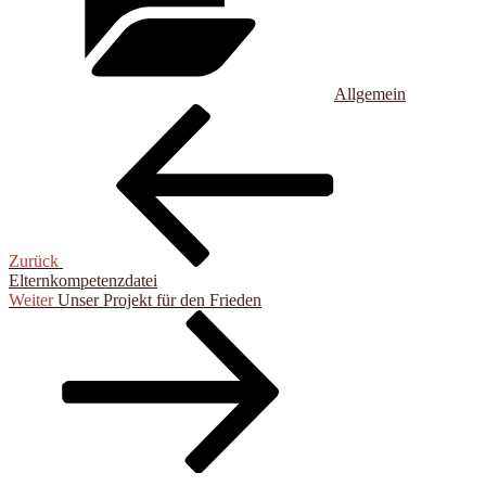
Allgemein
Beitragsnavigation
Vorheriger
Beitrag
Zurück
Elternkompetenzdatei
Nächster
Weiter
Unser Projekt für den Frieden
Beitrag