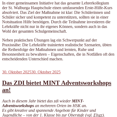
In einer gemeinsamen Initiative hat das gesamte Lehrerkollegium
der St. Walburga Hauptschule einen umfassenden Erste-Hilfe-Kurs
absolviert. Das Ziel der Maßnahme ist klar: Die Schülerinnen und
Schüler sicher und kompetent zu unterstützen, sollten sie in einer
Notsituation Hilfe benötigen. Durch die Teilnahme investieren die
Lehrkräfte nicht nur in ihr eigenes Können, sondern auch in das
Wohl der gesamten Schulgemeinschaft.
Neben praktischen Übungen lag ein Schwerpunkt auf der
Praxisnähe: Die Lehrkräfte trainierten realistische Szenarien, übten
die Reihenfolge der Maßnahmen und lernten, Ruhe und
Besonnenheit zu bewahren – Eigenschaften, die in Notfällen oft den
entscheidenden Unterschied machen.
Veröffentlicht
30. Oktober 2025
30. Oktober 2025
am
Das ZDI bietet MINT Adventsworkshops
an!
Auch in diesem Jahr bietet das zdi wieder
MINT-
Adventsworkshops
an mehreren Orten im HSK an.
Es gibt kreative und spannende Angebote für Kinder und
Jugendliche – von der 1. Klasse bis zur Oberstufe (vgl.
Flyer
).