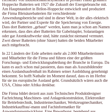
Hoppecke Batterien seit 1927 die Zukunft der Energiebranche mit.
Am Hauptstandort in Brilon-Hoppecke entwickelt und produziert
die Firma Bleisäurebatterien für verschiedenste
Anwendungsbereiche und sind in dieser Welt, in der alles elektrisch
wird, der Partner und Experte für die Speicherung von Energie.
Dass dort Batterien „gebaut“ werden, kann man ja schon am Namen
erkennen, dass dies aber Batterien für Gabelstapler, Solaranlagen
oder gar Atomkraftwerke sind, hätte zunächst niemand vermutet.
Zwei dieser Batterien (ohne Säure) hatten die beiden Mitarbeiter
auch mitgebracht.
In 22 Ländern der Erde arbeiten mehr als 2.000 Mitarbeiterinnen
und Mitarbeiter für die Firma und führen eine der größten
Forschungs- und Entwicklungsabteilung der Branche in Europa. Da
kann es auch schon mal passieren, dass man als Auszubildender
einen Auslandsaufenthalt im Rahmen seiner Ausbildung genehmigt
bekommt. So hofft Nathalie im Moment darauf, dass es im Herbst
für sie ins europäische Ausland geht. Grundsätzlich wären auch die
USA, China oder Afrika denkbar.
Die Firma bildet derzeit aus zum Technischen Produktdesigner
Fachrichtung Maschinen- und Anlagenkonstruktion, Elektroniker
für Betriebstechnik, Industriemechaniker, Werkzeugmechaniker,
Industriekauffrau/-mann und Fachinformatiker für
Anwendungsentwicklung. Eine Bewerbung, bestehend aus