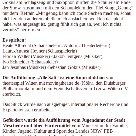
Gokus am Schlagzeug und Saxophon durften die Schüler am Ende
der Show zusammen mit den Schaupielern den Titel Song „Genug“
mit dem Refrain „Mit genug kann ich coole Sachen machen, schau
nicht zu den anderen, ob die mich auslachen, weil ich das nicht
habe, was angesagt ist, genug fühlt sich gut an, weil ich nichts
vermiss“ performen.
Es spielten:
Beate Albrecht (Schauspielerin, Autorin, Theaterleiterin)
Laura-Anthea Heyner (Schauspielerin)
Florian Walter (Musiker)
/
Jakob Jentgens (Musiker)
Ivo Schneider (Schauspieler)
Jan Jesuthas (Musiker)
/
Sebastian Gokus (Musiker)
Die Aufführung „Alle Satt“ ist eine Koproduktion
von
theaterspiel Witten mit movingtheatre.de (Köln), den Duisburger
Philharmonikern und dem Freundschaftsverein Tczew-Witten e.V.
erarbeitet.
Das Stück wurde nach ausgiebiger, internationaler Recherche und
Expertenwissen erarbeitet.
Gefördert wurde die Aufführung vom Jugendamt der Stadt
Meschede und über Fördermittel vo
m Ministerium für Familie,
Kinder, Jugend, Kultur und Sport des Landes NRW, FEB