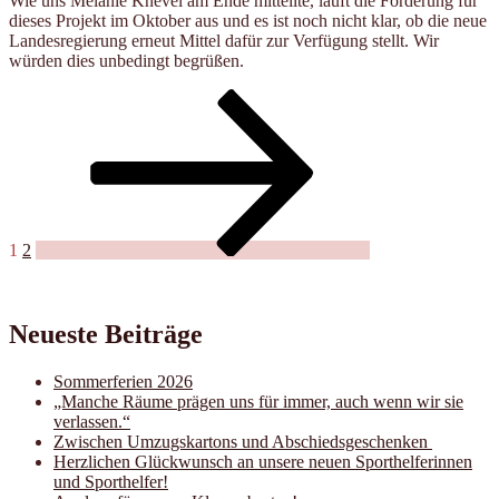
Wie uns Melanie Knevel am Ende mitteilte, läuft die Förderung für
dieses Projekt im Oktober aus und es ist noch nicht klar, ob die neue
Landesregierung erneut Mittel dafür zur Verfügung stellt. Wir
würden dies unbedingt begrüßen.
Seitennummerierung
Seite
Seite
Nächste
Seite
der
Beiträge
1
2
Neueste Beiträge
Sommerferien 2026
„Manche Räume prägen uns für immer, auch wenn wir sie
verlassen.“
Zwischen Umzugskartons und Abschiedsgeschenken
Herzlichen Glückwunsch an unsere neuen Sporthelferinnen
und Sporthelfer!