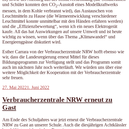
und Schüler konnten den CO
-Ausstoß eines Modellkraftwerks
2
messen, in dem Kohle verbrannt wird), das Austauschen von
Leuchtmitteln zu Hause (die Wärmeentwicklung verschiedener
Leuchtmittel konnte unmittelbar mit den Händen erfahren werden)
und die „Effizienzbewertung“, wenn ich ein neues Elektrogerät
kaufe. All das hat Auswirkungen auf unsere Umwelt und ist heute
wichtig zu wissen, wenn über das Thema „Klimawandel“ und
Energieengpässe diskutiert wird.
Esther Carrara von der Verbraucherzentrale NRW hofft ebenso wie
wir, dass die Landesregierung erneut Mittel für dieses
Bildungsprogramm zur Verfügung stellt und das Programm somit
auch im nächsten Jahr noch weiterläuft. Wir würden uns über eine
weitere Möglichkeit der Kooperation mit der Verbraucherzentrale
sehr freuen.
Veröffentlicht
27. Mai 2022
1. Juni 2022
am
Verbraucherzentrale NRW erneut zu
Gast
Am Ende des Schuljahres war jetzt erneut die Verbraucherzentrale
NRW zu Gast an unserer Schule. Auch die diesjährigen Achtklässler