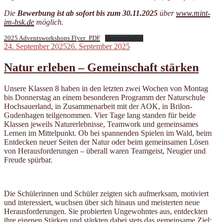
Die
Bewerbung ist ab sofort bis zum 30.11.2025
über
www.mint-
im-hsk.de
möglich.
2025 Adventsworkshops Flyer_PDF
Herunterladen
Veröffentlicht
24. September 2025
26. September 2025
am
Natur erleben – Gemeinschaft stärken
Unsere Klassen 8 haben in den letzten zwei Wochen von Montag
bis Donnerstag an einem besonderen Programm der Naturschule
Hochsauerland, in Zusammenarbeit mit der AOK, in Brilon-
Gudenhagen teilgenommen. Vier Tage lang standen für beide
Klassen jeweils Naturerlebnisse, Teamwork und gemeinsames
Lernen im Mittelpunkt. Ob bei spannenden Spielen im Wald, beim
Entdecken neuer Seiten der Natur oder beim gemeinsamen Lösen
von Herausforderungen – überall waren Teamgeist, Neugier und
Freude spürbar.
Die Schülerinnen und Schüler zeigten sich aufmerksam, motiviert
und interessiert, wuchsen über sich hinaus und meisterten neue
Herausforderungen. Sie probierten Ungewohntes aus, entdeckten
ihre eigenen Stärken und stärkten dabei stets das gemeinsame Ziel: