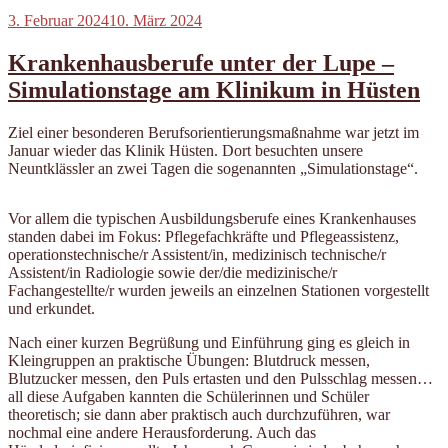
Veröffentlicht
3. Februar 2024
10. März 2024
am
Krankenhausberufe unter der Lupe –
Simulationstage am Klinikum in Hüsten
Ziel einer besonderen Berufsorientierungsmaßnahme war jetzt im
Januar wieder das Klinik Hüsten. Dort besuchten unsere
Neuntklässler an zwei Tagen die sogenannten „Simulationstage“.
Vor allem die typischen Ausbildungsberufe eines Krankenhauses
standen dabei im Fokus: Pflegefachkräfte und Pflegeassistenz,
operationstechnische/r Assistent/in, medizinisch technische/r
Assistent/in Radiologie sowie der/die medizinische/r
Fachangestellte/r wurden jeweils an einzelnen Stationen vorgestellt
und erkundet.
Nach einer kurzen Begrüßung und Einführung ging es gleich in
Kleingruppen an praktische Übungen: Blutdruck messen,
Blutzucker messen, den Puls ertasten und den Pulsschlag messen…
all diese Aufgaben kannten die Schülerinnen und Schüler
theoretisch; sie dann aber praktisch auch durchzuführen, war
nochmal eine andere Herausforderung. Auch das