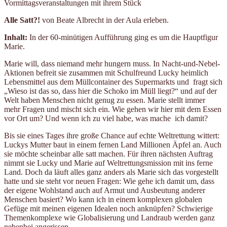
Vormittagsveranstaltungen mit ihrem Stück
Alle Satt?!
von Beate Albrecht in der Aula erleben.
Inhalt:
In der 60-minütigen Aufführung ging es um die Hauptfigur
Marie.
Marie will, dass niemand mehr hungern muss. In Nacht-und-Nebel-
Aktionen befreit sie zusammen mit Schulfreund Lucky heimlich
Lebensmittel aus dem Müllcontainer des Supermarkts und fragt sich
„Wieso ist das so, dass hier die Schoko im Müll liegt?“ und auf der
Welt haben Menschen nicht genug zu essen. Marie stellt immer
mehr Fragen und mischt sich ein. Wie gehen wir hier mit dem Essen
vor Ort um? Und wenn ich zu viel habe, was mache ich damit?
Bis sie eines Tages ihre große Chance auf echte Weltrettung wittert:
Luckys Mutter baut in einem fernen Land Millionen Äpfel an. Auch
sie möchte scheinbar alle satt machen. Für ihren nächsten Auftrag
nimmt sie Lucky und Marie auf Weltrettungsmission mit ins ferne
Land. Doch da läuft alles ganz anders als Marie sich das vorgestellt
hatte und sie steht vor neuen Fragen: Wie gehe ich damit um, dass
der eigene Wohlstand auch auf Armut und Ausbeutung anderer
Menschen basiert? Wo kann ich in einem komplexen globalen
Gefüge mit meinen eigenen Idealen noch anknüpfen? Schwierige
Themenkomplexe wie Globalisierung und Landraub werden ganz
nebenbei angerissen.