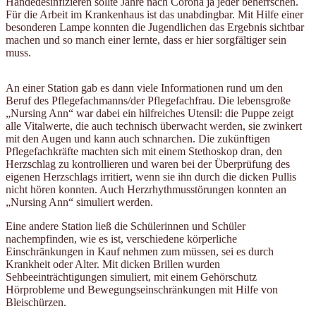
Händedesinfizieren sollte Jahre nach Corona ja jeder beherrschen.
Für die Arbeit im Krankenhaus ist das unabdingbar. Mit Hilfe einer
besonderen Lampe konnten die Jugendlichen das Ergebnis sichtbar
machen und so manch einer lernte, dass er hier sorgfältiger sein
muss.
An einer Station gab es dann viele Informationen rund um den
Beruf des Pflegefachmanns/der Pflegefachfrau. Die lebensgroße
„Nursing Ann“ war dabei ein hilfreiches Utensil: die Puppe zeigt
alle Vitalwerte, die auch technisch überwacht werden, sie zwinkert
mit den Augen und kann auch schnarchen. Die zukünftigen
Pflegefachkräfte machten sich mit einem Stethoskop dran, den
Herzschlag zu kontrollieren und waren bei der Überprüfung des
eigenen Herzschlags irritiert, wenn sie ihn durch die dicken Pullis
nicht hören konnten. Auch Herzrhythmusstörungen konnten an
„Nursing Ann“ simuliert werden.
Eine andere Station ließ die Schülerinnen und Schüler
nachempfinden, wie es ist, verschiedene körperliche
Einschränkungen in Kauf nehmen zum müssen, sei es durch
Krankheit oder Alter. Mit dicken Brillen wurden
Sehbeeinträchtigungen simuliert, mit einem Gehörschutz
Hörprobleme und Bewegungseinschränkungen mit Hilfe von
Bleischürzen.