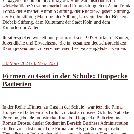
Engagement Global im Auftrag des Bundesministeriums für
wirtschaftliche Zusammenarbeit und Entwicklung, dem Anne Frank
Fonds, der Amadeu Antonio Stiftung, der Rudolf Augstein Stiftung,
der Kulturstiftung Matrong, der Stiftung Umverteilen, der Bösken-
Diebels Stiftung, dem Kulturamt der Stadt Köln und dem
Kulturforum Witten.
theaterspiel
entwickelt und produziert seit 1995 Stücke für Kinder,
Jugendliche und Erwachsene, die im gesamten deutschsprachigen
Raum gezeigt und zu verschiedenen Festivals eingeladen werden.
Veröffentlicht
23. März 2023
23. März 2023
am
Firmen zu Gast in der Schule: Hoppecke
Batterien
In der Reihe „Firmen zu Gast in der Schule“ war jetzt die Firma
Hoppecke Batterien aus Brilon zu Gast an unserer Schule. Nathalie
Prior, angehende Industriekauffrau bei Hoppecke Batterien und
Roman Droste, dualer Student im Bereich Business Administration,
stellten zunächst einmal die Firma vor. Als größter europäischer
Hersteller von Industriebatteriesystemen in privater Hand gestalten