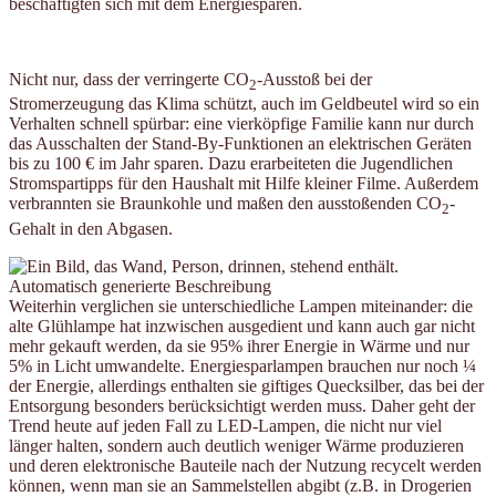
beschäftigten sich mit dem Energiesparen.
Nicht nur, dass der verringerte CO
-Ausstoß bei der
2
Stromerzeugung das Klima schützt, auch im Geldbeutel wird so ein
Verhalten schnell spürbar: eine vierköpfige Familie kann nur durch
das Ausschalten der Stand-By-Funktionen an elektrischen Geräten
bis zu 100 € im Jahr sparen. Dazu erarbeiteten die Jugendlichen
Stromspartipps für den Haushalt mit Hilfe kleiner Filme. Außerdem
verbrannten sie Braunkohle und maßen den ausstoßenden CO
-
2
Gehalt in den Abgasen.
Weiterhin verglichen sie unterschiedliche Lampen miteinander: die
alte Glühlampe hat inzwischen ausgedient und kann auch gar nicht
mehr gekauft werden, da sie 95% ihrer Energie in Wärme und nur
5% in Licht umwandelte. Energiesparlampen brauchen nur noch ¼
der Energie, allerdings enthalten sie giftiges Quecksilber, das bei der
Entsorgung besonders berücksichtigt werden muss. Daher geht der
Trend heute auf jeden Fall zu LED-Lampen, die nicht nur viel
länger halten, sondern auch deutlich weniger Wärme produzieren
und deren elektronische Bauteile nach der Nutzung recycelt werden
können, wenn man sie an Sammelstellen abgibt (z.B. in Drogerien