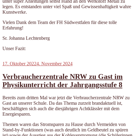
unter super Anleitungen selbst Hand an den Werkstoff Metall zu
legen. Es entstanden unter viel Spaß und Gewissenhaftigkeit wahre
Kunstwerke.
Vielen Dank dem Team der FH Südwestfalen für diese tolle
Erfahrung!
Sr. Johanna Lechtenberg
Unser Fazit:
Veröffentlicht
17. Oktober 2022
4. November 2024
am
Verbraucherzentrale NRW zu Gast im
Physikunterricht der Jahrgangsstufe 8
Bereits zum dritten Mal war jetzt die Verbraucherzentrale NRW zu
Gast an unserer Schule. Da das Thema zurzeit brandaktuell ist,
beschäftigten sich auch die diesjährigen Achtklässler mit dem
Energiesparen.
Themen waren das Stromsparen zu Hause durch Vermeiden von
Stand-by-Funktionen (was auch deutlich im Geldbeutel zu spüren
ist) sowie der Ausstieg aus der Kohleverstromung (die Schülerinnen