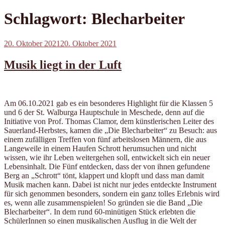
Schlagwort:
Blecharbeiter
Veröffentlicht
20. Oktober 2021
20. Oktober 2021
am
Musik liegt in der Luft
Am 06.10.2021 gab es ein besonderes Highlight für die Klassen 5
und 6 der St. Walburga Hauptschule in Meschede, denn auf die
Initiative von Prof. Thomas Clamor, dem künstlerischen Leiter des
Sauerland-Herbstes, kamen die „Die Blecharbeiter“ zu Besuch: aus
einem zufälligen Treffen von fünf arbeitslosen Männern, die aus
Langeweile in einem Haufen Schrott herumsuchen und nicht
wissen, wie ihr Leben weitergehen soll, entwickelt sich ein neuer
Lebensinhalt. Die Fünf entdecken, dass der von ihnen gefundene
Berg an „Schrott“ tönt, klappert und klopft und dass man damit
Musik machen kann. Dabei ist nicht nur jedes entdeckte Instrument
für sich genommen besonders, sondern ein ganz tolles Erlebnis wird
es, wenn alle zusammenspielen! So gründen sie die Band „Die
Blecharbeiter“. In dem rund 60-minütigen Stück erlebten die
SchülerInnen so einen musikalischen Ausflug in die Welt der