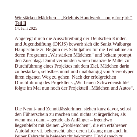
Wir stärken Mädchen – „Erlebnis Handwerk – only for girls“
Teil II
14. Juni 2025
Angeregt durch die Ausschreibung der Deutschen Kinder-
und Jugendstiftung (DKJS) bewarb sich die Sankt Walburga
Hauptschule zu Beginn des Schuljahres für die Teilnahme an
deren Programm „Wir stärken Mädchen“ und bekam prompt
den Zuschlag. Damit verbunden waren finanzielle Mittel zur
Durchführung eines Projektes mit dem Ziel, Mädchen darin
zu bestärken, selbstbestimmt und unabhängig von Stereotypen
ihren eigenen Weg zu gehen. Nach der erfolgreichen
Durchführung des Projektteils „Wir bauen Schwedenstühle“
folgte im Mai nun noch der Projektteil „Mädchen und Autos“.
Die Neunt- und Zehntklässlerinnen stehen kurz davor, selbst
den Führerschein zu machen und nichts ist ärgerlicher, als
wenn man dann – gerade als Anfänger – irgendwo
liegenbleibt mit kleinen „Problemchen“, die ein erfahrener
Autofahrer vlt. beherrscht, aber deren Lösung man auch in
keiner Fahrschule beigebracht bekommt. Und danach zu